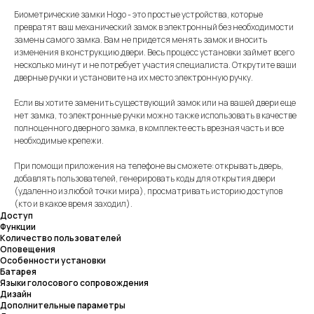
Биометрические замки Hogo - это простые устройства, которые
превратят ваш механический замок в электронный без необходимости
замены самого замка. Вам не придется менять замок и вносить
изменения в конструкцию двери. Весь процесс установки займет всего
несколько минут и не потребует участия специалиста. Открутите ваши
дверные ручки и установите на их место электронную ручку.
Если вы хотите заменить существующий замок или на вашей двери еще
нет замка, то электронные ручки можно также использовать в качестве
полноценного дверного замка, в комплекте есть врезная часть и все
необходимые крепежи.
При помощи приложения на телефоне вы сможете: открывать дверь,
добавлять пользователей, генерировать коды для открытия двери
(удаленно из любой точки мира), просматривать историю доступов
(кто и в какое время заходил).
Доступ
Функции
Количество пользователей
Оповещения
Особенности установки
Батарея
Языки голосового сопровождения
Дизайн
Дополнительные параметры