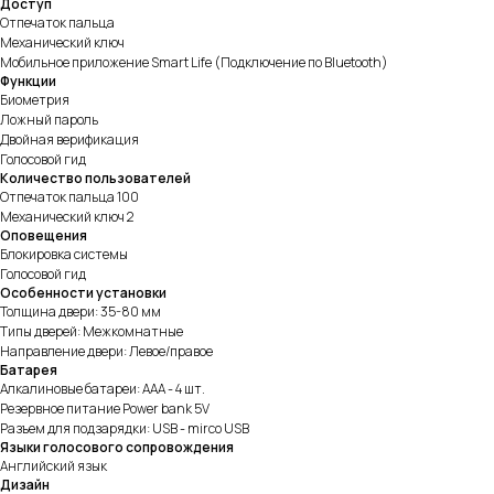
Доступ
Отпечаток пальца
Механический ключ
Мобильное приложение Smart Life (Подключение по Bluetooth)
Функции
Биометрия
Ложный пароль
Двойная верификация
Голосовой гид
Количество пользователей
Отпечаток пальца 100
Механический ключ 2
Оповещения
Блокировка системы
Голосовой гид
Особенности установки
Толщина двери: 35-80 мм
Типы дверей: Межкомнатные
Направление двери: Левое/правое
Батарея
Алкалиновые батареи: ААА - 4 шт.
Резервное питание Power bank 5V
Разъем для подзарядки: USB - mirco USB
Языки голосового сопровождения
Английский язык
Дизайн